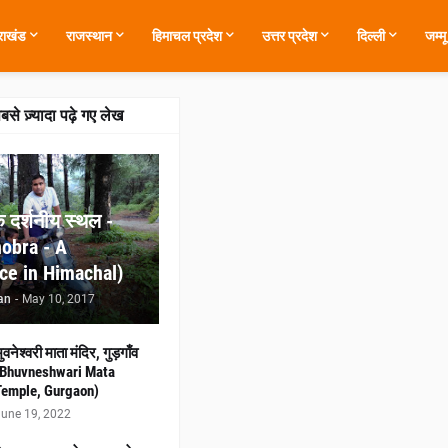
तराखंड
राजस्थान
हिमाचल प्रदेश
उत्तर प्रदेश
दिल्ली
जम्म
सबसे ज़्यादा पढ़े गए लेख
 दर्शनीय स्थल -
obra - A
ace in Himachal)
an
-
May 10, 2017
ुवनेश्वरी माता मंदिर, गुड़गाँव
(Bhuvneshwari Mata
Temple, Gurgaon)
une 19, 2022