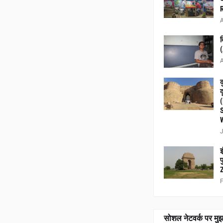
A
द
(
A
क
द
J
इ
प
Z
F
सोशल नेटवर्क पर मुझ