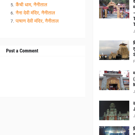
द
कैंची धाम, नैनीताल
म
नैना देवी मंदिर, नैनीताल
पाषाण देवी मंदिर, नैनीताल
J
व
त
Post a Comment
F
म
J
ल
J
द
य