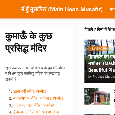
मैं हूँ मुसाफिर (Main Hoon Musafir)
उत्
पिछले 7 दिनों में मेरे 
कुमाऊँ के कुछ
प्रसिद्ध मंदिर
MASHOBRA
हिमाचल का एक
मशोबरा (Mash
इस पेज पर आप उत्तराखंड के कुमाऊँ क्षेत्र
Beautiful Pl
में स्थित कुछ प्रसिद्ध मंदिरों के लेख पढ़
by
Pradeep Chauh
सकते है !
भ
झूला देवी मंदिर, अल्मोड़ा
मनकामेश्वर मंदिर, रानीखेत, अल्मोड़ा
कटारमल सूर्य मंदिर, अल्मोड़ा
J
हेडाखान मंदिर, रानीखेत अल्मोड़ा