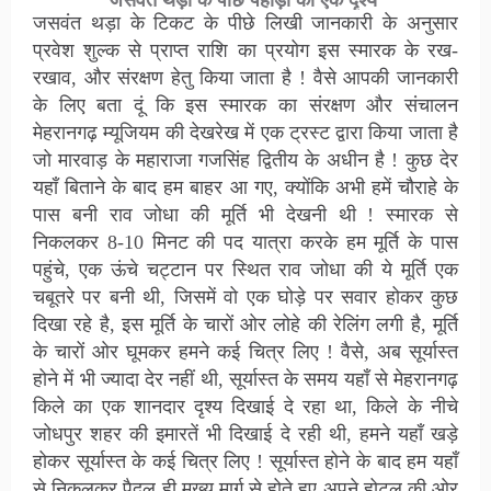
जसवंत थड़ा के पीछे पहाड़ी का एक दृश्य
जसवंत थड़ा के टिकट के पीछे लिखी जानकारी के अनुसार
प्रवेश शुल्क से प्राप्त राशि का प्रयोग इस स्मारक के रख-
रखाव, और संरक्षण हेतु किया जाता है ! वैसे आपकी जानकारी
के लिए बता दूं कि इस स्मारक का संरक्षण और संचालन
मेहरानगढ़ म्यूजियम की देखरेख में एक ट्रस्ट द्वारा किया जाता है
जो मारवाड़ के महाराजा गजसिंह द्वितीय के अधीन है ! कुछ देर
यहाँ बिताने के बाद हम बाहर आ गए, क्योंकि अभी हमें चौराहे के
पास बनी राव जोधा की मूर्ति भी देखनी थी ! स्मारक से
निकलकर 8-10 मिनट की पद यात्रा करके हम मूर्ति के पास
पहुंचे, एक ऊंचे चट्टान पर स्थित राव जोधा की ये मूर्ति एक
चबूतरे पर बनी थी, जिसमें वो एक घोड़े पर सवार होकर कुछ
दिखा रहे है, इस मूर्ति के चारों ओर लोहे की रेलिंग लगी है, मूर्ति
के चारों ओर घूमकर हमने कई चित्र लिए ! वैसे, अब सूर्यास्त
होने में भी ज्यादा देर नहीं थी, सूर्यास्त के समय यहाँ से मेहरानगढ़
किले का एक शानदार दृश्य दिखाई दे रहा था, किले के नीचे
जोधपुर शहर की इमारतें भी दिखाई दे रही थी, हमने यहाँ खड़े
होकर सूर्यास्त के कई चित्र लिए ! सूर्यास्त होने के बाद हम यहाँ
से निकलकर पैदल ही मुख्य मार्ग से होते हुए अपने होटल की ओर