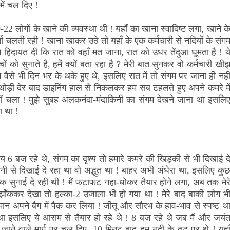
में चल दिए !
0-22 लोगों के खाने की व्यवस्था थी ! यहाँ का खाना स्वादिष्ट लगा, खाने क
चा चलती रही ! खाना खाकर उठे तो यहाँ के एक कर्मचारी से नदियों के संग
 उसने हिदायत दी कि रात को वहाँ मत जाना, रात को उधर तेंदुआ घूमता है ! य
ों को सुनाते है, हमें क्यों बता रहा है ? मेरी बात सुनकर वो कर्मचारी खी
म वैसे भी दिन भर के थके हुए थे, इसलिए रात में तो संगम पर जाना ही नही
! थोड़ी देर बाद डाइनिंग हाल से निकलकर हम सब टहलते हुए अपने कमरे मे
हीं चला ! मुझे सुबह अलकनंदा-मंदाकिनी का संगम देखने जाना था इसलि
ा था !
 6 बज रहे थे, संगम का दृश्य तो हमारे कमरे की खिड़की से भी दिखाई द
 से दिखाई दे रहा था वो अद्भुत था !
बाहर अभी अंधेरा था, इसलिए कु
तक सुनाई दे रही थी ! मैं फटाफट नहा-धोकर तैयार होने लगा, अब तक मेर
ाँककर देखा तो हल्का-2 उजाला भी हो गया था ! मेरे बाद बाकी लोग भ
ामान अपने बैग में पैक कर लिया ! जीतू और सौरभ के हाव-भाव से स्पष्ट थ
था इसलिए ये आराम से तैयार हो रहे थे ! 8 बज रहे थे जब मैं और जयं
 जाने वाले मार्ग पर चल दिए, 10 मिनट बाद हम नदी के तट पर थे ! यहा