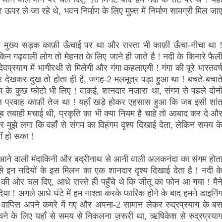
पर ले जा रहे थे, भवन निर्माण के लिए मुफ़्त में निर्माण सामग्री मिल जा
े मुख्य सड़क काफ़ी ऊँचाई पर था और रास्ता भी काफ़ी ऊँचा-नीचा था 
िन गढ़वाली लोग तो मेहनत के लिए जाने ही जाते है !
नदी के किनारे फैल
्रयाग में भागीरथी से मिलेगी और गंगा कहलाएगी ! गंगा की पूरे भारतवर्
ढेर देखकर दुख तो होता ही है, जगह-2 मलमूत्र पड़ा हुआ था ! बचते-बचात
 के कुछ फोटो भी लिए ! वाकई, शानदार नज़ारा था, संगम से पहले दोनो
प्रवाह काफ़ी तेज था ! यहाँ खड़े होकर एहसास हुआ कि जब इसी शां
 तबाही मचाई थी, प्रकृति का भी क्या नियम है चाहे तो आबाद कर दे औ
र मुझे लगा कि वहाँ से संगम का विहंगम दृश्य दिखाई देता, लेकिन समय क
ं हो सका !
 से आने वाली मंदाकिनी और बद्रीनाथ से आनी वाली अलकनंदा का संगम होत
 से इन नदियों के इस मिलन का एक शानदार दृश्य दिखाई देता है !
नदी क
ी ओर चल दिए, आधे रास्ते ही पहुँचे थे कि जीतू का फोन आ गया ! मैन
या ! अगले आधे घंटे में हम नाश्ता करके फारिक होने के बाद हमने डाइनिं
र वापिस अपने कमरे में गए और अपना-2 सामान लेकर रुद्रप्रयाग के ब
ने के लिए यहाँ से समय से निकलना ज़रूरी था, ऋषिकेश से रुद्रप्रया