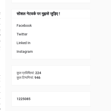
े
सोशल नेटवर्क पर मुझसे जुड़िए !
म
े
Facebook
झ
Twitter
ं
ं
Linked In
ए
Instagram
कुल प्रविष्ठियां:
224
े
कुल टिप्पणियां:
946
छ
े
ी
ा
1
2
2
5
0
8
5
त
ँ