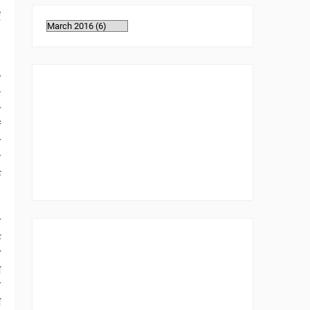
ए
!
ी
ष
े
ं
त
र
े
ा
े
े
ग
स
ग