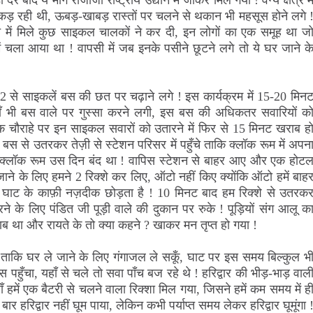
ी देर बाद ये मार्ग राजाजी राष्ट्रीय उद्यान में जाकर मिल गया ! वन्य क्षेत्र मे
ं पकड़ रही थी, ऊबड़-खाबड़ रास्तों पर चलने से थकान भी महसूस होने लगे 
्ते में मिले कुछ साइकल चालकों ने कर दी, इन लोगों का एक समूह था ज
 में चला आया था ! वापसी में जब इनके पसीने छूटने लगे तो ये घर जाने क
-2 से साइकलें बस की छत पर चढ़ाने लगे ! इस कार्यक्रम में 15-20 मिन
ाँ भी बस वाले पर गुस्सा करने लगी, इस बस की अधिकतर सवारियों क
ले एक चौराहे पर इन साइकल सवारों को उतारने में फिर से 15 मिनट खराब ह
े ! बस से उतरकर तेज़ी से स्टेशन परिसर में पहुँचे ताकि क्लॉक रूम में अपन
क्लॉक रूम उस दिन बंद था ! वापिस स्टेशन से बाहर आए और एक होट
ाने के लिए हमने 2 रिक्शे कर लिए, ऑटो नहीं किए क्योंकि ऑटो हमें बाह
ुए घाट के काफ़ी नज़दीक छोड़ता है ! 10 मिनट बाद हम रिक्शे से उतरक
करने के लिए पंडित जी पूड़ी वाले की दुकान पर रुके ! पूड़ियों संग आलू क
ब था और रायते के तो क्या कहने ? खाकर मन तृप्त हो गया !
ताकि घर ले जाने के लिए गंगाजल ले सकूँ, घाट पर इस समय बिल्कुल भ
पहुँचा, यहाँ से चले तो सवा पाँच बज रहे थे ! हरिद्वार की भीड़-भाड़ वाल
ाँ हमें एक बैटरी से चलने वाला रिक्शा मिल गया, जिसने हमें कम समय में ह
 हरिद्वार नहीं घूम पाया, लेकिन कभी पर्याप्त समय लेकर हरिद्वार घूमूंगा 