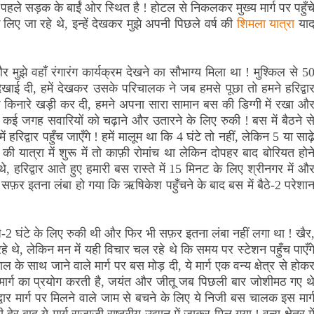
पहले सड़क के बार्ईं ओर स्थित है ! होटल से निकलकर मुख्य मार्ग पर पहुँच
े लिए जा रहे थे, इन्हें देखकर मुझे अपनी पिछले वर्ष की
शिमला यात्रा
या
र मुझे वहाँ रंगारंग कार्यक्रम देखने का सौभाग्य मिला था ! मुश्किल से 5
खाई दी, हमें देखकर उसके परिचालक ने जब हमसे पूछा तो हमने हरिद्वा
 किनारे खड़ी कर दी, हमने अपना सारा सामान बस की डिग्गी में रखा औ
ें कई जगह सवारियों को चढ़ाने और उतारने के लिए रुकी ! बस में बैठने स
रिद्वार पहुँच जाएँगे ! हमें मालूम था कि 4 घंटे तो नहीं, लेकिन 5 या साढ़
ार की यात्रा में शुरू में तो काफ़ी रोमांच था लेकिन दोपहर बाद बोरियत होन
 थे, हरिद्वार आते हुए हमारी बस रास्ते में 15 मिनट के लिए श्रीनगर में औ
े सफ़र इतना लंबा हो गया कि ऋषिकेश पहुँचने के बाद बस में बैठे-2 परेशा
े-2 घंटे के लिए रुकी थी और फिर भी सफ़र इतना लंबा नहीं लगा था ! खैर
े थे, लेकिन मन में यही विचार चल रहे थे कि समय पर स्टेशन पहुँच पाएँग
के साथ जाने वाले मार्ग पर बस मोड़ दी, ये मार्ग एक वन्य क्षेत्र से होक
ी मार्ग का प्रयोग करती है, जयंत और जीतू जब पिछली बार जोशीमठ गए थ
द्वार मार्ग पर मिलने वाले जाम से बचने के लिए ये निजी बस चालक इस मार्