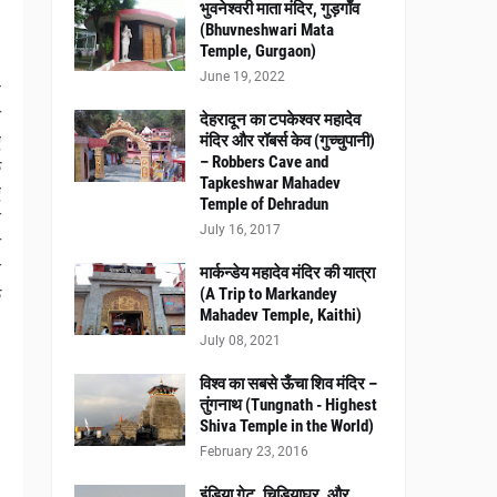
भुवनेश्वरी माता मंदिर, गुड़गाँव
(Bhuvneshwari Mata
Temple, Gurgaon)
June 19, 2022
श
ी
देहरादून का टपकेश्वर महादेव
ए
मंदिर और रॉबर्स केव (गुच्चुपानी)
– Robbers Cave and
े
Tapkeshwar Mahadev
ए
Temple of Dehradun
े
July 16, 2017
ी
े
मार्कन्डेय महादेव मंदिर की यात्रा
क
(A Trip to Markandey
Mahadev Temple, Kaithi)
July 08, 2021
विश्व का सबसे ऊँचा शिव मंदिर –
तुंगनाथ (Tungnath - Highest
Shiva Temple in the World)
February 23, 2016
इंडिया गेट, चिड़ियाघर, और