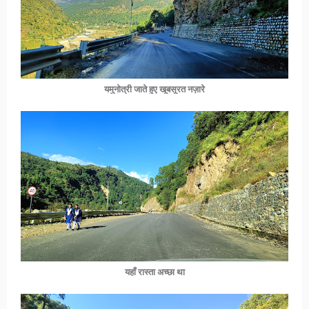
यमुनोत्री जाते हुए खूबसूरत नज़ारे
यहाँ रास्ता अच्छा था