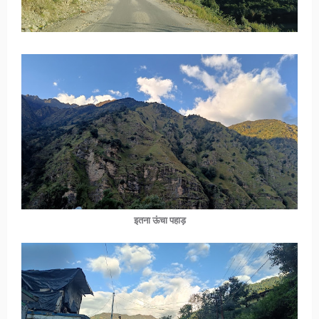
इतना ऊंचा पहाड़