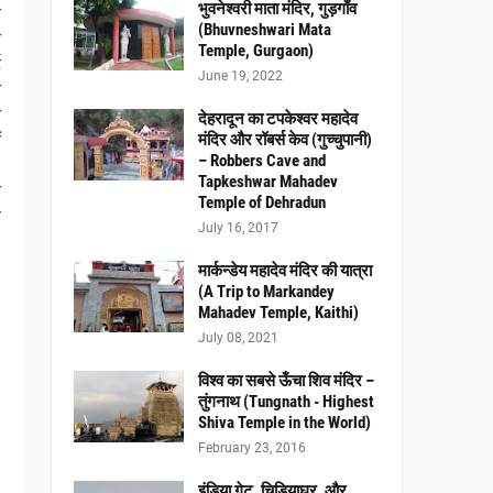
भुवनेश्वरी माता मंदिर, गुड़गाँव
य
(Bhuvneshwari Mata
ी
Temple, Gurgaon)
ड
June 19, 2022
े
न
देहरादून का टपकेश्वर महादेव
ं
मंदिर और रॉबर्स केव (गुच्चुपानी)
– Robbers Cave and
2
Tapkeshwar Mahadev
ी
Temple of Dehradun
ै
July 16, 2017
मार्कन्डेय महादेव मंदिर की यात्रा
(A Trip to Markandey
Mahadev Temple, Kaithi)
July 08, 2021
विश्व का सबसे ऊँचा शिव मंदिर –
तुंगनाथ (Tungnath - Highest
Shiva Temple in the World)
February 23, 2016
इंडिया गेट, चिड़ियाघर, और